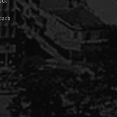
 sua
 cada