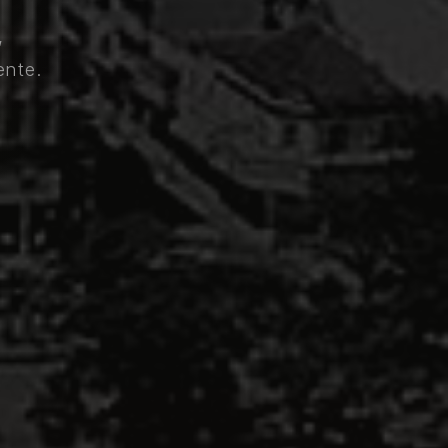
,
ente.